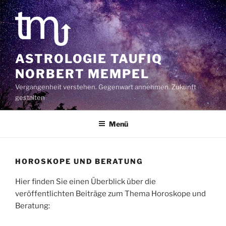
Zum
Inhalt
springen
ASTROLOGIE TAUFIQ
NORBERT MEMPEL
Vergangenheit verstehen. Gegenwart annehmen. Zukunft
gestalten
Menü
HOROSKOPE UND BERATUNG
Hier finden Sie einen Überblick über die
veröffentlichten Beiträge zum Thema Horoskope und
Beratung: