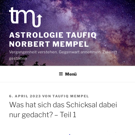
Zum
Inhalt
springen
ASTROLOGIE TAUFIQ
NORBERT MEMPEL
Vergangenheit verstehen. Gegenwart annehmen. Zukunft
gestalten
Menü
VERÖFFENTLICHT
6. APRIL 2023
VON
TAUFIQ MEMPEL
AM
Was hat sich das Schicksal dabei
nur gedacht? – Teil 1