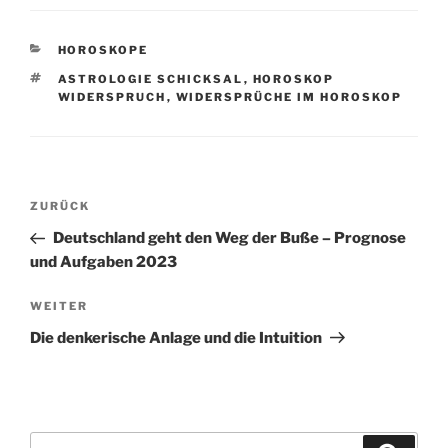
KATEGORIEN
HOROSKOPE
SCHLAGWÖRTER
ASTROLOGIE SCHICKSAL
,
HOROSKOP
WIDERSPRUCH
,
WIDERSPRÜCHE IM HOROSKOP
Beitragsnavigation
Vorheriger
ZURÜCK
Beitrag
Deutschland geht den Weg der Buße – Prognose
und Aufgaben 2023
Nächster
WEITER
Beitrag
Die denkerische Anlage und die Intuition
Suchen