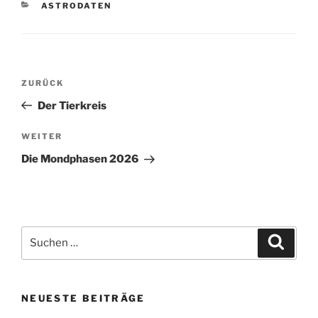
KATEGORIEN
ASTRODATEN
Beitragsnavigation
Vorheriger
ZURÜCK
Beitrag
Der Tierkreis
Nächster
WEITER
Beitrag
Die Mondphasen 2026
Suchen
Suche
nach:
NEUESTE BEITRÄGE