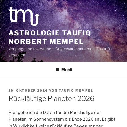
Zum
Inhalt
springen
ASTROLOGIE TAUFIQ
NORBERT MEMPEL
Vergangenheit verstehen. Gegenwart annehmen. Zukunft
gestalten
Menü
VERÖFFENTLICHT
16. OKTOBER 2024
VON
TAUFIQ MEMPEL
AM
Rückläufige Planeten 2026
Hier gebe ich die Daten für die Rückläufige der
Planeten im Sonnensystem bis Ende 2026 an . Es gibt
in Wirklichkeit keine rückläufige Bewegung der