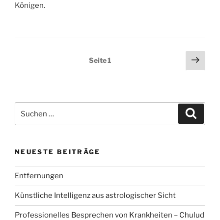
Königen.
Seitennummerierung
Näch
Seite
1
Seit
der
Beiträge
Suchen
Suche
nach:
NEUESTE BEITRÄGE
Entfernungen
Künstliche Intelligenz aus astrologischer Sicht
Professionelles Besprechen von Krankheiten – Chulud