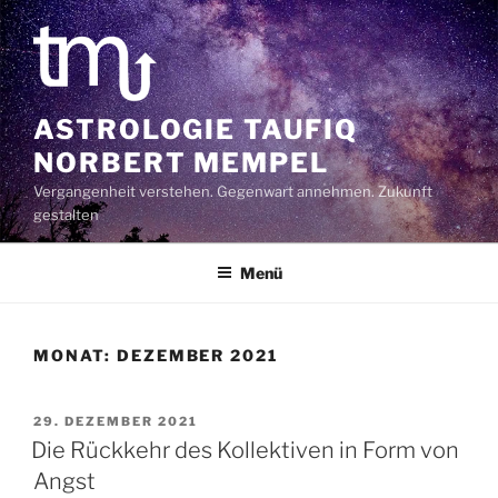
Zum
Inhalt
springen
ASTROLOGIE TAUFIQ
NORBERT MEMPEL
Vergangenheit verstehen. Gegenwart annehmen. Zukunft
gestalten
Menü
MONAT:
DEZEMBER 2021
VERÖFFENTLICHT
29. DEZEMBER 2021
AM
Die Rückkehr des Kollektiven in Form von
Angst