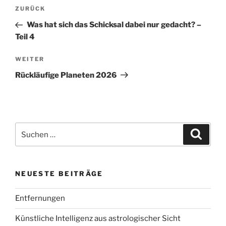
Beitragsnavigation
Vorheriger
ZURÜCK
Beitrag
Was hat sich das Schicksal dabei nur gedacht? –
Teil 4
Nächster
WEITER
Beitrag
Rückläufige Planeten 2026
Suchen
Suche
nach:
NEUESTE BEITRÄGE
Entfernungen
Künstliche Intelligenz aus astrologischer Sicht