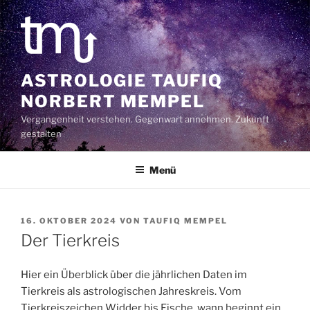
Zum
Inhalt
springen
ASTROLOGIE TAUFIQ
NORBERT MEMPEL
Vergangenheit verstehen. Gegenwart annehmen. Zukunft
gestalten
Menü
VERÖFFENTLICHT
16. OKTOBER 2024
VON
TAUFIQ MEMPEL
AM
Der Tierkreis
Hier ein Überblick über die jährlichen Daten im
Tierkreis als astrologischen Jahreskreis. Vom
Tierkreiszeichen Widder bis Fische. wann beginnt ein