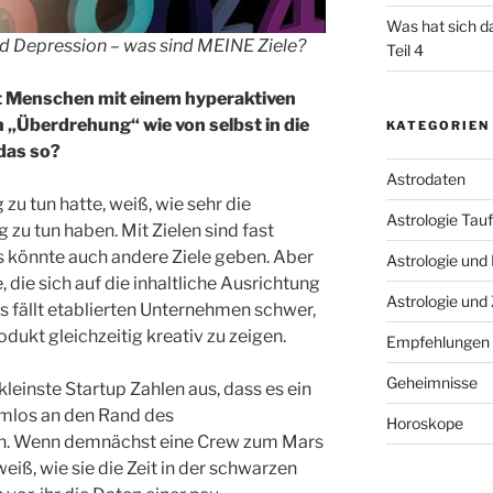
Was hat sich d
d Depression – was sind MEINE Ziele?
Teil 4
 Menschen mit einem hyperaktiven
 „Überdrehung“ wie von selbst in die
KATEGORIEN
das so?
Astrodaten
zu tun hatte, weiß, wie sehr die
Astrologie Tau
g zu tun haben. Mit Zielen sind fast
 könnte auch andere Ziele geben. Aber
Astrologie und
 die sich auf die inhaltliche Ausrichtung
Astrologie und 
 fällt etablierten Unternehmen schwer,
dukt gleichzeitig kreativ zu zeigen.
Empfehlungen
Geheimnisse
kleinste Startup Zahlen aus, dass es ein
mlos an den Rand des
Horoskope
. Wenn demnächst eine Crew zum Mars
eiß, wie sie die Zeit in der schwarzen