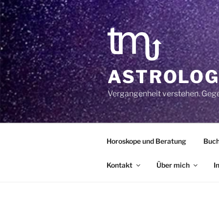
Zum
Inhalt
springen
ASTROLOG
Vergangenheit verstehen. Geg
Horoskope und Beratung
Buc
Kontakt
Über mich
I