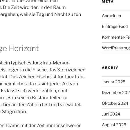
 vor, ihr die Daten einer neu
META
 Die Zeit wird den in den Raum
rgehen, weil sie Tag und Nacht zu tun
Anmelden
Eintrags-Feed
Kommentar-Fe
ge Horizont
WordPress.org
t ein typisches Jungfrau-Merkur-
ARCHIV
s liegen ja die Fische, das Sternzeichen
lität. Das Zeichen Fische ist für Jungfrau-
Januar 2025
nheimliches, da es sich jeder Art von
. Es lässt sich weder zählen, noch
Dezember 202
um es in seinen Bestandteilen zu
Oktober 2024
ieber an den Zahlen fest und verwaltet,
e Stagnation.
Juni 2024
August 2023
 den Teams mit der Zeit immer schwerer,