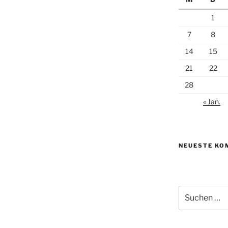
1
7
8
14
15
21
22
28
« Jan.
NEUESTE KO
Suchen
nach: