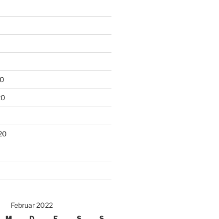
20
20
20
Februar 2022
M
D
F
S
S