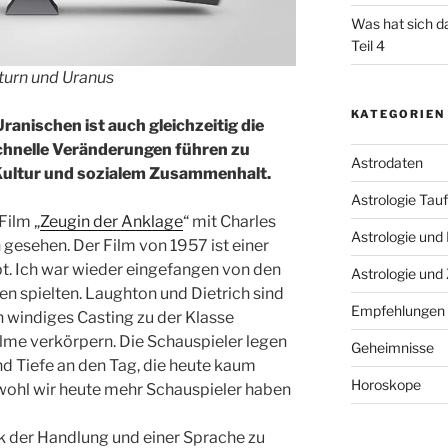
Was hat sich d
Teil 4
turn und Uranus
KATEGORIEN
ranischen ist auch gleichzeitig die
hnelle Veränderungen führen zu
Astrodaten
 Kultur und sozialem Zusammenhalt.
Astrologie Tau
Film „
Zeugin der Anklage
“ mit Charles
Astrologie und
gesehen. Der Film von 1957 ist einer
t. Ich war wieder eingefangen von den
Astrologie und 
len spielten. Laughton und Dietrich sind
Empfehlungen
 windiges Casting zu der Klasse
 Filme verkörpern. Die Schauspieler legen
Geheimnisse
nd Tiefe an den Tag, die heute kaum
Horoskope
bwohl wir heute mehr Schauspieler haben
gik der Handlung und einer Sprache zu