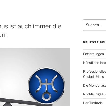
Suchen
nus ist auch immer die
nach:
urn
NEUESTE BE
Entfernungen
Künstliche Inte
Professionelle
Chulud Urlass
Die Mondphas
Rückläufige P
Der Tierkreis