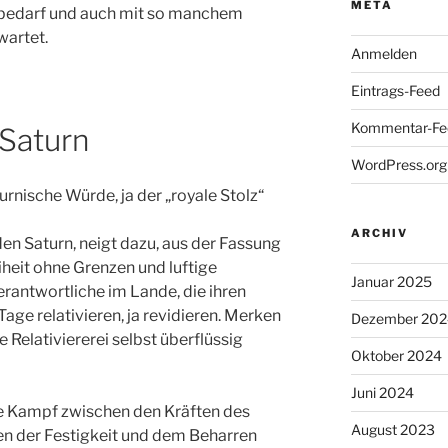
META
n bedarf und auch mit so manchem
wartet.
Anmelden
Eintrags-Feed
Kommentar-Fe
Saturn
WordPress.org
turnische Würde, ja der „royale Stolz“
ARCHIV
n Saturn, neigt dazu, aus der Fassung
eiheit ohne Grenzen und luftige
Januar 2025
erantwortliche im Lande, die ihren
age relativieren, ja revidieren. Merken
Dezember 202
re Relativiererei selbst überflüssig
Oktober 2024
Juni 2024
he Kampf zwischen den Kräften des
August 2023
en der Festigkeit und dem Beharren