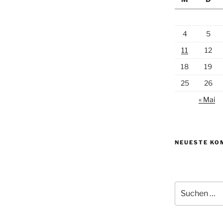
4
5
11
12
18
19
25
26
« Mai
NEUESTE KO
Suchen
nach: