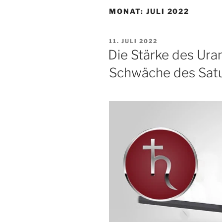
MONAT:
JULI 2022
VERÖFFENTLICHT
11. JULI 2022
AM
Die Stärke des Ura
Schwäche des Sat