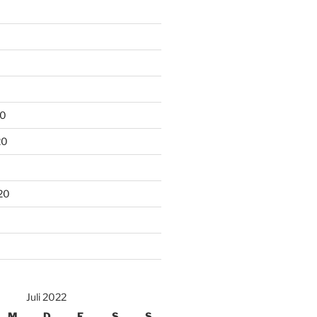
20
20
20
Juli 2022
M
D
F
S
S