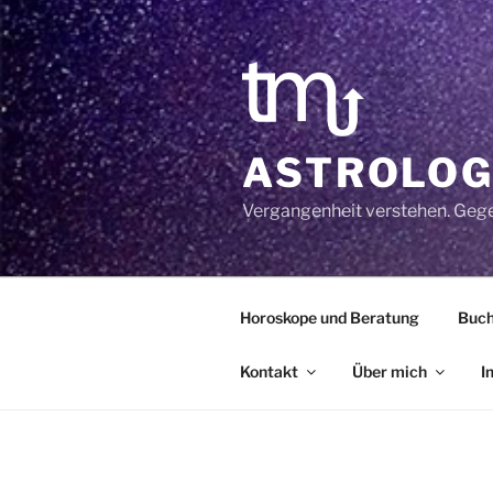
Zum
Inhalt
springen
ASTROLOG
Vergangenheit verstehen. Geg
Horoskope und Beratung
Buc
Kontakt
Über mich
I