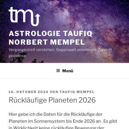
Zum
Inhalt
springen
ASTROLOGIE TAUFIQ
NORBERT MEMPEL
Vergangenheit verstehen. Gegenwart annehmen. Zukunft
gestalten
Menü
VERÖFFENTLICHT
16. OKTOBER 2024
VON
TAUFIQ MEMPEL
AM
Rückläufige Planeten 2026
Hier gebe ich die Daten für die Rückläufige der
Planeten im Sonnensystem bis Ende 2026 an . Es gibt
in Wirklichkeit keine rückläufige Bewegung der