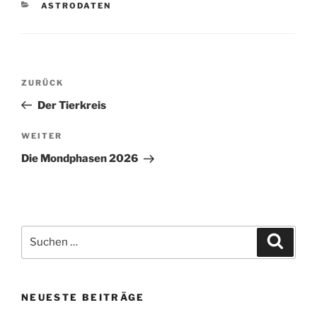
KATEGORIEN
ASTRODATEN
Beitragsnavigation
Vorheriger
ZURÜCK
Beitrag
Der Tierkreis
Nächster
WEITER
Beitrag
Die Mondphasen 2026
Suchen
Suche
nach:
NEUESTE BEITRÄGE