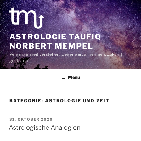
Zum
Inhalt
springen
ASTROLOGIE TAUFIQ
NORBERT MEMPEL
Vergangenheit verstehen. Gegenwart annehmen. Zukunft
gestalten
Menü
KATEGORIE:
ASTROLOGIE UND ZEIT
VERÖFFENTLICHT
31. OKTOBER 2020
AM
Astrologische Analogien