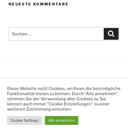
NEUESTE KOMMENTARE
Suchen
Suche
nach:
Suchen
Suche
Diese Website nutzt Cookies, um Ihnen die bestmögliche
nach:
Funktionalität bieten zu können. Durch “Alle annehmen”,
stimmen Sie der Verwendung aller Cookies zu. Sie
können auch immer "Cookie Einstellungen" zu einer
weiteren Zustimmung einsehen.
Datenschutzerklärung
Stolz präsentiert von WordPress
Cookie Settings
Alle annehmen