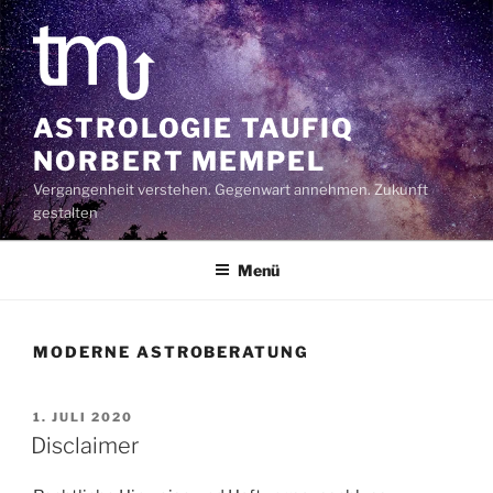
Zum
Inhalt
springen
ASTROLOGIE TAUFIQ
NORBERT MEMPEL
Vergangenheit verstehen. Gegenwart annehmen. Zukunft
gestalten
Menü
MODERNE ASTROBERATUNG
VERÖFFENTLICHT
1. JULI 2020
AM
Disclaimer