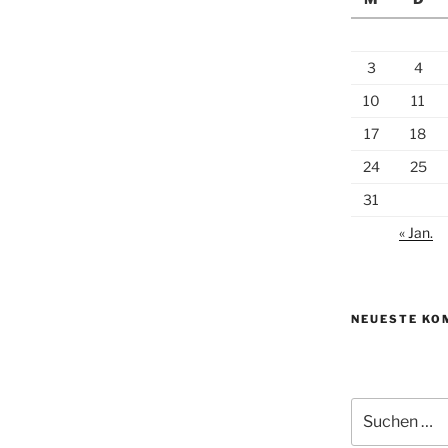
3
4
10
11
17
18
24
25
31
« Jan.
NEUESTE KO
Suchen
nach: