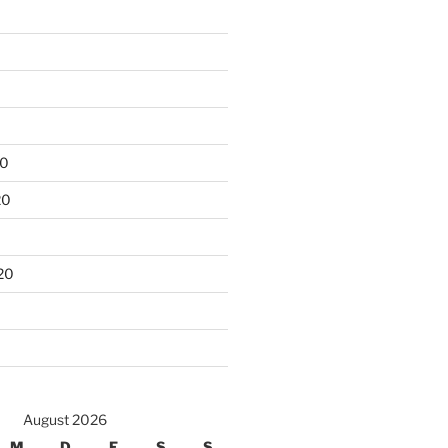
20
20
20
August 2026
M
D
F
S
S