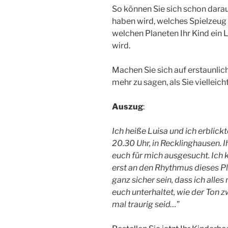
So können Sie sich schon darauf
haben wird, welches Spielzeug
welchen Planeten Ihr Kind ein
wird.
Machen Sie sich auf erstaunlic
mehr zu sagen, als Sie vielleic
Auszug
:
Ich heiße Luisa und ich erblick
20.30 Uhr, in Recklinghausen. I
euch für mich ausgesucht. Ich 
erst an den Rhythmus dieses P
ganz sicher sein, dass ich alle
euch unterhaltet, wie der Ton z
mal traurig seid…
”