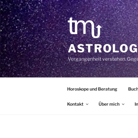
Zum
Inhalt
springen
ASTROLOG
Vergangenheit verstehen. Geg
Horoskope und Beratung
Buc
Kontakt
Über mich
I