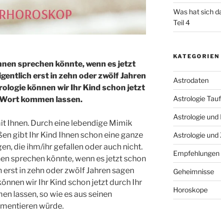
Was hat sich d
Teil 4
KATEGORIEN
hnen sprechen könnte, wenn es jetzt
gentlich erst in zehn oder zwölf Jahren
Astrodaten
rologie können wir Ihr Kind schon jetzt
Astrologie Tau
 Wort kommen lassen.
Astrologie und
it Ihnen. Durch eine lebendige Mimik
en gibt Ihr Kind Ihnen schon eine ganze
Astrologie und 
gen, die ihm/ihr gefallen oder auch nicht.
Empfehlungen
en sprechen könnte, wenn es jetzt schon
 erst in zehn oder zwölf Jahren sagen
Geheimnisse
können wir Ihr Kind schon jetzt durch Ihr
Horoskope
 lassen, so wie es aus seinen
umentieren würde.