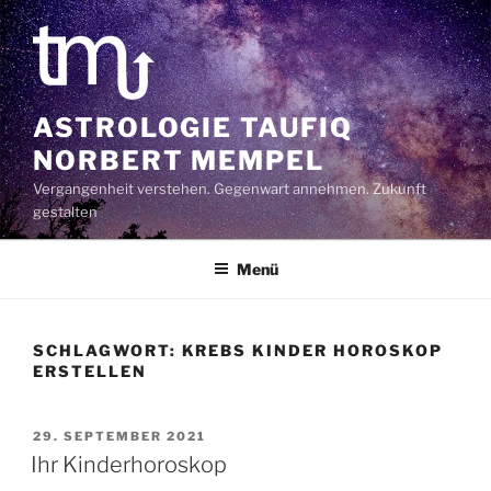
Zum
Inhalt
springen
ASTROLOGIE TAUFIQ
NORBERT MEMPEL
Vergangenheit verstehen. Gegenwart annehmen. Zukunft
gestalten
Menü
SCHLAGWORT:
KREBS KINDER HOROSKOP
ERSTELLEN
VERÖFFENTLICHT
29. SEPTEMBER 2021
AM
Ihr Kinderhoroskop