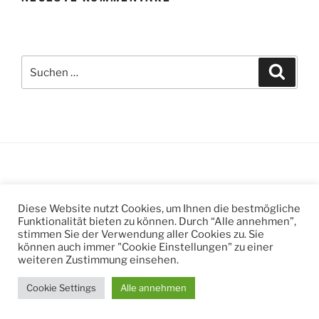
Suchen
Suche
nach:
Suchen
Suche
Diese Website nutzt Cookies, um Ihnen die bestmögliche
nach:
Funktionalität bieten zu können. Durch “Alle annehmen”,
stimmen Sie der Verwendung aller Cookies zu. Sie
können auch immer "Cookie Einstellungen" zu einer
weiteren Zustimmung einsehen.
Datenschutzerklärung
Stolz präsentiert von WordPress
Cookie Settings
Alle annehmen