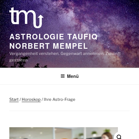
Zum
Inhalt
springen
ASTROLOGIE TAUFIQ
NORBERT MEMPEL
Vergangenheit verstehen. Gegenwart annehmen. Zukunft
gestalten
Menü
Start
/
Horoskop
/ Ihre Astro-Frage