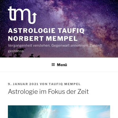
Zum
Inhalt
springen
ASTROLOGIE TAUFIQ
NORBERT MEMPEL
Vergangenheit verstehen. Gegenwart annehmen. Zukunft
gestalten
Menü
VERÖFFENTLICHT
9. JANUAR 2021
VON
TAUFIQ MEMPEL
AM
Astrologie im Fokus der Zeit