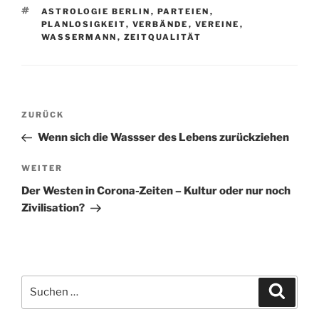
SCHLAGWÖRTER
ASTROLOGIE BERLIN
,
PARTEIEN
,
PLANLOSIGKEIT
,
VERBÄNDE
,
VEREINE
,
WASSERMANN
,
ZEITQUALITÄT
Beitragsnavigation
Vorheriger
ZURÜCK
Beitrag
Wenn sich die Wassser des Lebens zurückziehen
Nächster
WEITER
Beitrag
Der Westen in Corona-Zeiten – Kultur oder nur noch
Zivilisation?
Suchen
Suche
nach: