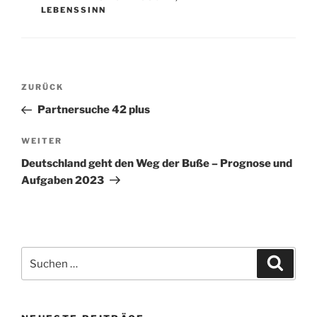
LEBENSSINN
Beitragsnavigation
Vorheriger
ZURÜCK
Beitrag
Partnersuche 42 plus
Nächster
WEITER
Beitrag
Deutschland geht den Weg der Buße – Prognose und
Aufgaben 2023
Suchen
Suche
nach: