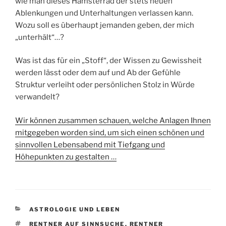
wie man dieses Hamsterrad der stets neuen
Ablenkungen und Unterhaltungen verlassen kann.
Wozu soll es überhaupt jemanden geben, der mich
„unterhält“…?
Was ist das für ein „Stoff“, der Wissen zu Gewissheit
werden lässt oder dem auf und Ab der Gefühle
Struktur verleiht oder persönlichen Stolz in Würde
verwandelt?
Wir können zusammen schauen, welche Anlagen Ihnen
mitgegeben worden sind, um sich einen schönen und
sinnvollen Lebensabend mit Tiefgang und
Höhepunkten zu gestalten …
KATEGORIEN
ASTROLOGIE UND LEBEN
SCHLAGWÖRTER
RENTNER AUF SINNSUCHE
,
RENTNER