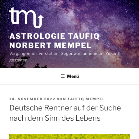
Zum
Inhalt
springen
ASTROLOGIE TAUFIQ
NORBERT MEMPEL
Vergangenheit verstehen. Gegenwart annehmen. Zukunft
gestalten
Menü
VERÖFFENTLICHT
14. NOVEMBER 2022
VON
TAUFIQ MEMPEL
AM
Deutsche Rentner auf der Suche
nach dem Sinn des Lebens