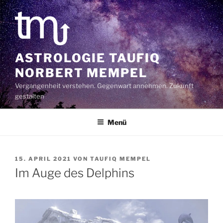
Zum
Inhalt
springen
ASTROLOGIE TAUFIQ
NORBERT MEMPEL
Vergangenheit verstehen. Gegenwart annehmen. Zukunft
gestalten
Menü
VERÖFFENTLICHT
15. APRIL 2021
VON
TAUFIQ MEMPEL
AM
Im Auge des Delphins