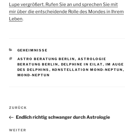
Lupe vergrößert. Rufen Sie an und sprechen Sie mit
mir über die entscheidende Rolle des Mondes in Ihrem
Leben
.
KATEGORIEN
GEHEIMNISSE
SCHLAGWÖRTER
ASTRO BERATUNG BERLIN
,
ASTROLOGIE
BERATUNG BERLIN
,
DELPHINE IN EILAT
,
IM AUGE
DES DELPHINS
,
KONSTELLATION MOND-NEPTUN
,
MOND-NEPTUN
Beitragsnavigation
Vorheriger
ZURÜCK
Beitrag
Endlich richtig schwanger durch Astrologie
Nächster
WEITER