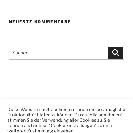
NEUESTE KOMMENTARE
Suchen
Suche
nach:
Suchen
Suche
Diese Website nutzt Cookies, um Ihnen die bestmögliche
nach:
Funktionalität bieten zu können. Durch “Alle annehmen”,
stimmen Sie der Verwendung aller Cookies zu. Sie
können auch immer "Cookie Einstellungen" zu einer
weiteren Zustimmung einsehen.