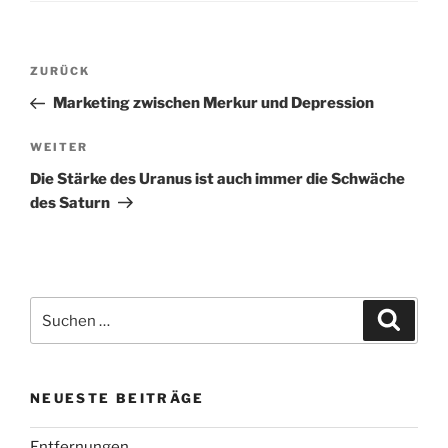
Beitragsnavigation
Vorheriger
ZURÜCK
Beitrag
Marketing zwischen Merkur und Depression
Nächster
WEITER
Beitrag
Die Stärke des Uranus ist auch immer die Schwäche
des Saturn
Suchen
Suche
nach:
NEUESTE BEITRÄGE
Entfernungen