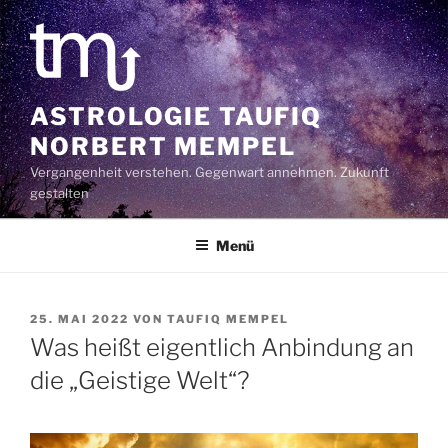
Zum
Inhalt
springen
ASTROLOGIE TAUFIQ
NORBERT MEMPEL
Vergangenheit verstehen. Gegenwart annehmen. Zukunft
gestalten
Menü
VERÖFFENTLICHT
25. MAI 2022
VON
TAUFIQ MEMPEL
AM
Was heißt eigentlich Anbindung an
die „Geistige Welt“?